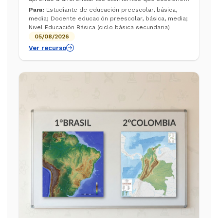
nuestra supervivencia. A través de este video de
Para:
Estudiante de educación preescolar, básica,
Aulas sin Fronteras, comprenderá...
media; Docente educación preescolar, básica, media;
Nivel Educación Básica (ciclo básica secundaria)
05/08/2026
Ver recurso