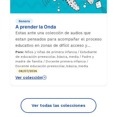
Sonoro
A prender la Onda
Estas ante una colección de audios que
estan pensados para acompañar el proceso
educativo en zonas de difícil acceso y
conectividad, pues este proyecto surge
Para:
Niños y niñas de primera infancia / Estudiante
de educación preescolar, básica, media / Padre y
como respuesta a la pandemia de COVID en
madre de familia / Docente primera infancia /
el año 2020 y promovió el trabajo
Docente educación preescolar, básica, media
mancomunado entre emisoras rurales y
08/07/2026
nuestro programa aliado Enseña por
Ver colección
Colombia. En cada temporada existe un
tema central que es atravesado desde
diferentes áreas de conocimiento y la
oportunidad de fortalecer el autocuidado
Ver todas las colecciones
mediante cuentos y charlas.