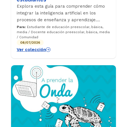
Explora esta guía para comprender cómo
integrar la inteligencia artificial en los
procesos de enseñanza y aprendizaje.
Encuentra orientaciones y recomendaciones
Para:
Estudiante de educación preescolar, básica,
media / Docente educación preescolar, básica, media
para docentes y estudiantes sobre el uso
/ Comunidad
ético, crítico y responsable de esta
08/07/2026
tecnología.
Ver colección