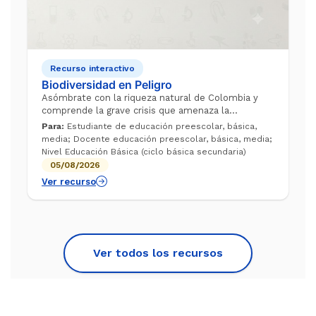
Recurso interactivo
Biodiversidad en Peligro
Asómbrate con la riqueza natural de Colombia y
comprende la grave crisis que amenaza la
supervivencia de sus especies singulares. A través
Para:
Estudiante de educación preescolar, básica,
de este video de Aulas sin Fronteras, des...
media; Docente educación preescolar, básica, media;
Nivel Educación Básica (ciclo básica secundaria)
05/08/2026
Ver recurso
Ver todos los recursos