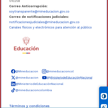
510258
Correo Anticorrupción:
soytransparente@mineducacion.gov.co
Correo de notificaciones judiciales:
notificacionesjudiciales@mineducacion.gov.co
Canales físicos y electrónicos para atención al público
Síguenos en redes sociales
@Mineducacion
@mineducacioncol
@mineducacion
@M̲i̲n̲i̲s̲t̲e̲r̲i̲o̲d̲e̲E̲d̲u̲c̲a̲c̲i̲ó̲n̲N̲a̲c̲i̲o̲n̲a̲l̲
@MinisteriodeEducaciónNacional
@mineducacioncolombia
Términos y condiciones