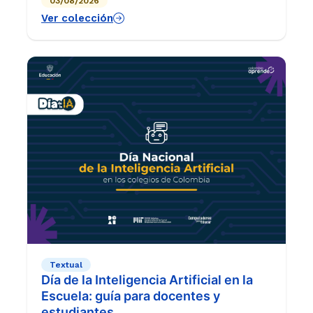
03/08/2026
las aulas de grado 6°.
Ver colección
Textual
Día de la Inteligencia Artificial en la
Escuela: guía para docentes y
estudiantes