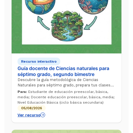
Recurso interactivo
Guía docente de Ciencias naturales para
séptimo grado, segundo bimestre
Descubre la guía metodológica de Ciencias
Naturales para séptimo grado, prepara tus clases
para trabajar secuencias didácticas estructuradas
Para:
Estudiante de educación preescolar, básica,
que te ayuden a enseñar la deriva conti...
media; Docente educación preescolar, básica, media;
Nivel Educación Básica (ciclo básica secundaria)
05/08/2026
Ver recurso