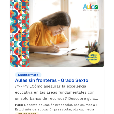
Multiformato
Aulas sin fronteras - Grado Sexto
/*-->*/ ¿Cómo asegurar la excelencia
educativa en las áreas fundamentales con
un solo banco de recursos? Descubre guías
didácticas, bitácoras estudiantiles y cápsulas
Para:
Docente educación preescolar, básica, media /
Estudiante de educación preescolar, básica, media
audiovisuales diseñadas para transformar