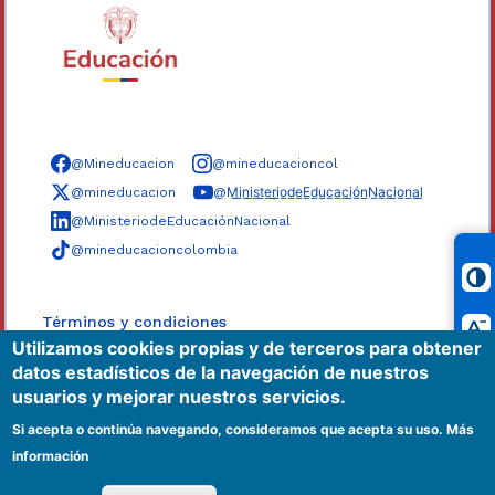
Síguenos en redes sociales
@Mineducacion
@mineducacioncol
@mineducacion
@M̲i̲n̲i̲s̲t̲e̲r̲i̲o̲d̲e̲E̲d̲u̲c̲a̲c̲i̲ó̲n̲N̲a̲c̲i̲o̲n̲a̲l̲
@MinisteriodeEducaciónNacional
@mineducacioncolombia
Términos y condiciones
Utilizamos cookies propias y de terceros para obtener
Políticas
datos estadísticos de la navegación de nuestros
Mapa del sitio
usuarios y mejorar nuestros servicios.
Accesibilidad
Si acepta o continúa navegando, consideramos que acepta su uso.
Más
información
|