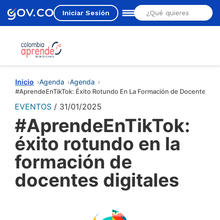
Iniciar Sesión
Estás aquí
Inicio
Agenda
Agenda
#AprendeEnTikTok: Éxito Rotundo En La Formación de Docentes Dig
EVENTOS
31/01/2025
#AprendeEnTikTok:
éxito rotundo en la
formación de
docentes digitales