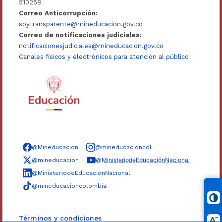
510258
Correo Anticorrupción:
soytransparente@mineducacion.gov.co
Correo de notificaciones judiciales:
notificacionesjudiciales@mineducacion.gov.co
Canales físicos y electrónicos para atención al público
Síguenos en redes sociales
@Mineducacion
@mineducacioncol
@mineducacion
@M̲i̲n̲i̲s̲t̲e̲r̲i̲o̲d̲e̲E̲d̲u̲c̲a̲c̲i̲ó̲n̲N̲a̲c̲i̲o̲n̲a̲l̲
@MinisteriodeEducaciónNacional
@mineducacioncolombia
Términos y condiciones