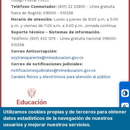
Código Postal 111321.
Teléfono Conmutador:
(601) 22 22800 - Línea gratuita
fuera de Bogotá: 018000 - 510258
Horario de atención:
Lunes a jueves de 8:00 a.m. a 5:00
p.m. y viernes de 7:00 a.m. a 4:00 p.m. Jornada continua
Soporte técnico - Sistemas de información.
Teléfono: (601) 432 1215 - Línea gratuita nacional 018000-
510258
Correo Anticorrupción:
soytransparente@mineducacion.gov.co
Correo de notificaciones judiciales:
notificacionesjudiciales@mineducacion.gov.co
Canales físicos y electrónicos para atención al público
Utilizamos cookies propias y de terceros para obtener
datos estadísticos de la navegación de nuestros
usuarios y mejorar nuestros servicios.
Síguenos en redes sociales
@Mineducacion
@mineducacioncol