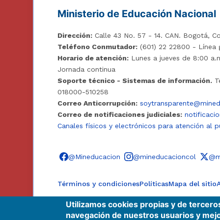
Ministerio de Educación Nacional
Dirección:
Calle 43 No. 57 - 14. CAN. Bogotá, Co
Teléfono Conmutador:
(601) 22 22800 - Línea 
Horario de atención:
Lunes a jueves de 8:00 a.m
Jornada continua
Soporte técnico - Sistemas de información.
Te
018000-510258
Correo Anticorrupción:
soytransparente@mined
Correo de notificaciones judiciales:
notificaci
Canales físicos y electrónicos para atención al p
Síguenos en redes sociales
@Mineducacion
@mineducacioncol
@m
Términos y condiciones
Políticas
Mapa del sitio
A
Utilizamos cookies propias y de tercero
navegación de nuestros usuarios y mejo