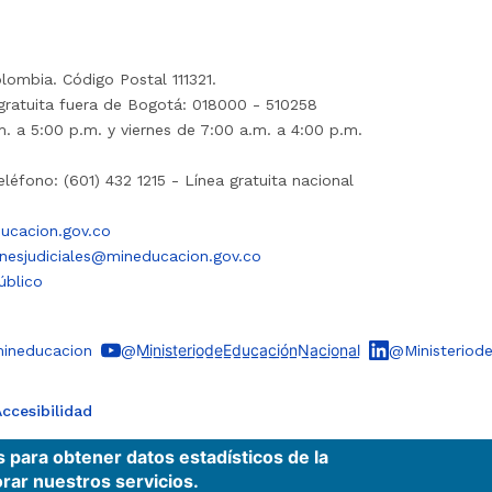
lombia. Código Postal 111321.
gratuita fuera de Bogotá: 018000 - 510258
. a 5:00 p.m. y viernes de 7:00 a.m. a 4:00 p.m.
léfono: (601) 432 1215 - Línea gratuita nacional
ucacion.gov.co
onesjudiciales@mineducacion.gov.co
úblico
ineducacion
@M̲i̲n̲i̲s̲t̲e̲r̲i̲o̲d̲e̲E̲d̲u̲c̲a̲c̲i̲ó̲n̲N̲a̲c̲i̲o̲n̲a̲l̲
@Ministeriod
ccesibilidad
s para obtener datos estadísticos de la
rar nuestros servicios.