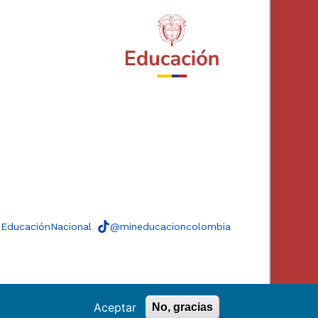
eEducaciónNacional
@mineducacioncolombia
Aceptar
No, gracias