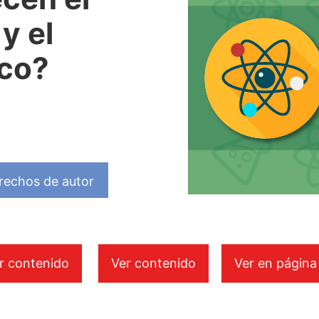
 y el
ico?
rechos de autor
r contenido
Ver contenido
Ver en página