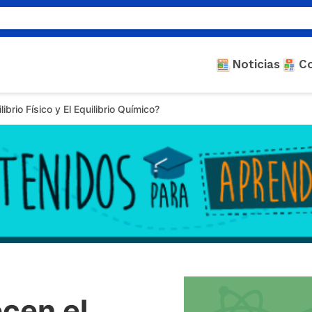
Noticias
C
ibrio Físico y El Equilibrio Químico?
cen el