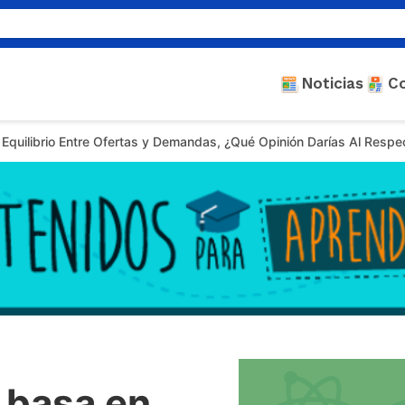
Noticias
C
Equilibrio Entre Ofertas y Demandas, ¿Qué Opinión Darías Al Respe
 basa en