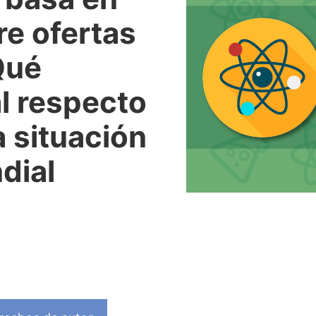
tre ofertas
Qué
al respecto
a situación
dial