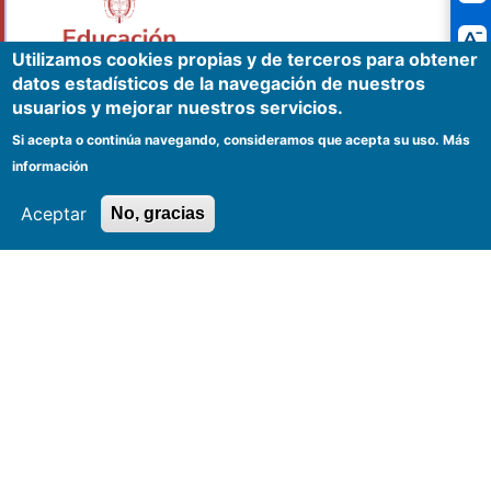
Utilizamos cookies propias y de terceros para obtener
datos estadísticos de la navegación de nuestros
usuarios y mejorar nuestros servicios.
Síguenos en redes sociales
Si acepta o continúa navegando, consideramos que acepta su uso.
Más
@Mineducacion
@mineducacioncol
información
@mineducacion
@M̲i̲n̲i̲s̲t̲e̲r̲i̲o̲d̲e̲E̲d̲u̲c̲a̲c̲i̲ó̲n̲N̲a̲c̲i̲o̲n̲a̲l̲
@MinisteriodeEducaciónNacional
Aceptar
No, gracias
@mineducacioncolombia
Términos y condiciones
Políticas
Mapa del sitio
Accesibilidad
|