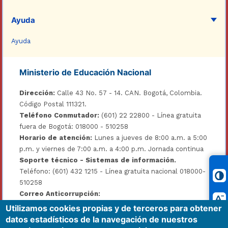
Ayuda
Ayuda
Ministerio de Educación Nacional
Dirección:
Calle 43 No. 57 - 14. CAN. Bogotá, Colombia.
Código Postal 111321.
Teléfono Conmutador:
(601) 22 22800 - Línea gratuita
fuera de Bogotá: 018000 - 510258
Horario de atención:
Lunes a jueves de 8:00 a.m. a 5:00
p.m. y viernes de 7:00 a.m. a 4:00 p.m. Jornada continua
Soporte técnico - Sistemas de información.
Teléfono: (601) 432 1215 - Línea gratuita nacional 018000-
510258
Correo Anticorrupción:
soytransparente@mineducacion.gov.co
Utilizamos cookies propias y de terceros para obtener
Correo de notificaciones judiciales:
datos estadísticos de la navegación de nuestros
notificacionesjudiciales@mineducacion.gov.co