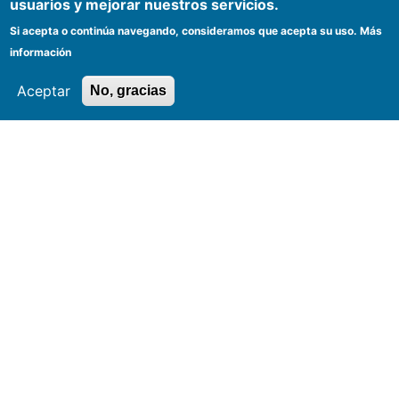
usuarios y mejorar nuestros servicios.
Canales físicos y electrónicos para atención al público
Si acepta o continúa navegando, consideramos que acepta su uso.
Más
información
Aceptar
No, gracias
Síguenos en redes sociales
@Mineducacion
@mineducacioncol
@mineducacion
@M̲i̲n̲i̲s̲t̲e̲r̲i̲o̲d̲e̲E̲d̲u̲c̲a̲c̲i̲ó̲n̲N̲a̲c̲i̲o̲n̲a̲l̲
@MinisteriodeEducaciónNacional
@mineducacioncolombia
Términos y condiciones
Políticas
Mapa del sitio
Accesibilidad