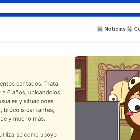
Noticias
C
uentos cantados. Trata
2 a 6 años, ubicándolos
usuales y situaciones
 brócolis cantantes,
éroe y mucho más.
 utilizarse como apoyo