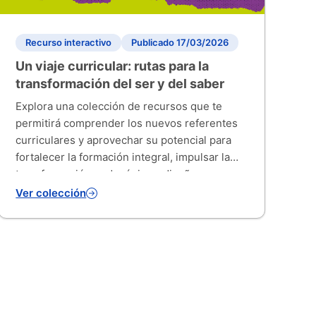
Recurso interactivo
Publicado 17/03/2026
Un viaje curricular: rutas para la
transformación del ser y del saber
Explora una colección de recursos que te
permitirá comprender los nuevos referentes
curriculares y aprovechar su potencial para
fortalecer la formación integral, impulsar la
transformación pedagógica y diseñar
experiencias de aprendizaje contextualizadas.
Ver colección
A partir de estas orientaciones, podrás
adaptar tus prácticas de enseñanza y
evaluación al contexto y a las necesidades de
tus estudiantes, prom...