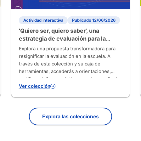
Actividad interactiva
Publicado 12/06/2026
‘Quiero ser, quiero saber’, una
estrategia de evaluación para la
escuela
Explora una propuesta transformadora para
resignificar la evaluación en la escuela. A
través de esta colección y su caja de
herramientas, accederás a orientaciones,
cartillas y talleres prácticos que te enseñarán
Ver colección
a usar los resultados del aprendizaje para
construir ambientes escolares basados en el
cuidado, el diálogo y el bienestar integral.
Explora las colecciones