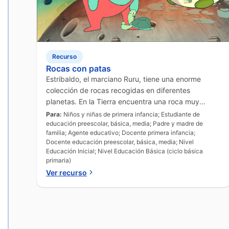
Recurso
Rocas con patas
Estribaldo, el marciano Ruru, tiene una enorme
colección de rocas recogidas en diferentes
planetas. En la Tierra encuentra una roca muy
especial: ¡tiene patas! Un cuento divertido para
Para:
Niños y niñas de primera infancia; Estudiante de
explorar imaginación y curiosidad.
educación preescolar, básica, media; Padre y madre de
familia; Agente educativo; Docente primera infancia;
Docente educación preescolar, básica, media; Nivel
Educación Inicial; Nivel Educación Básica (ciclo básica
primaria)
Ver recurso