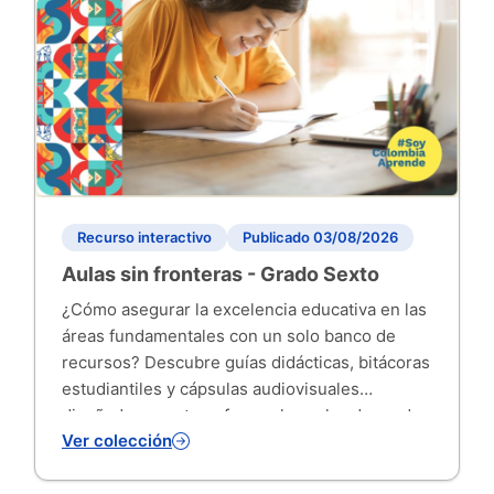
Recurso interactivo
Publicado 03/08/2026
Aulas sin fronteras - Grado Sexto
¿Cómo asegurar la excelencia educativa en las
áreas fundamentales con un solo banco de
recursos? Descubre guías didácticas, bitácoras
estudiantiles y cápsulas audiovisuales
diseñadas para transformar las aulas de grado
Ver colección
6°.