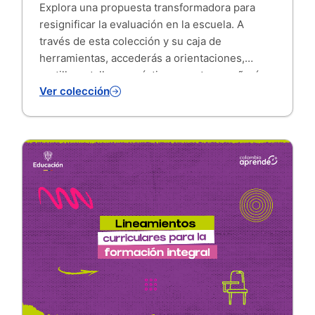
Explora una propuesta transformadora para
resignificar la evaluación en la escuela. A
través de esta colección y su caja de
herramientas, accederás a orientaciones,
cartillas y talleres prácticos que te enseñarán a
Ver colección
usar los resultados del aprendizaje para
construir ambientes escolares basados en el
cuidado, el diálogo y el bienestar integral.