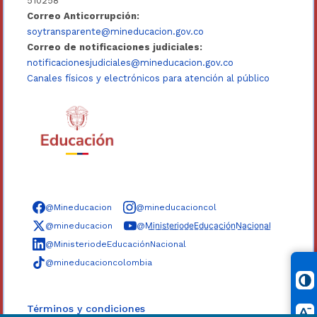
510258
Correo Anticorrupción:
soytransparente@mineducacion.gov.co
Correo de notificaciones judiciales:
notificacionesjudiciales@mineducacion.gov.co
Canales físicos y electrónicos para atención al público
Síguenos en redes sociales
@Mineducacion
@mineducacioncol
@mineducacion
@M̲i̲n̲i̲s̲t̲e̲r̲i̲o̲d̲e̲E̲d̲u̲c̲a̲c̲i̲ó̲n̲N̲a̲c̲i̲o̲n̲a̲l̲
@MinisteriodeEducaciónNacional
@mineducacioncolombia
Términos y condiciones