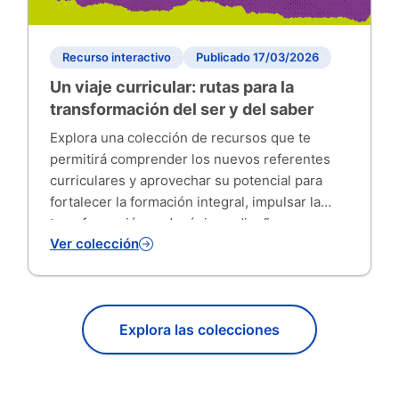
Recurso interactivo
Publicado 17/03/2026
Un viaje curricular: rutas para la
transformación del ser y del saber
Explora una colección de recursos que te
permitirá comprender los nuevos referentes
curriculares y aprovechar su potencial para
fortalecer la formación integral, impulsar la
transformación pedagógica y diseñar
Ver colección
experiencias de aprendizaje contextualizadas.
A partir de estas orientaciones, podrás adaptar
tus prácticas de enseñanza y evaluación al
contexto y a las necesidades de tus
Explora las colecciones
estudiantes, prom...