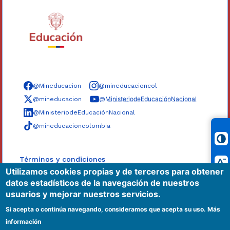
Síguenos en redes sociales
@Mineducacion
@mineducacioncol
@mineducacion
@M̲i̲n̲i̲s̲t̲e̲r̲i̲o̲d̲e̲E̲d̲u̲c̲a̲c̲i̲ó̲n̲N̲a̲c̲i̲o̲n̲a̲l̲
@MinisteriodeEducaciónNacional
@mineducacioncolombia
Términos y condiciones
Utilizamos cookies propias y de terceros para obtener
Políticas
datos estadísticos de la navegación de nuestros
Mapa del sitio
usuarios y mejorar nuestros servicios.
Accesibilidad
Si acepta o continúa navegando, consideramos que acepta su uso.
Más
información