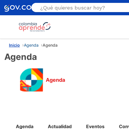
Estás aquí
Inicio
Agenda
Agenda
Agenda
Agenda
Menú Agenda
Agenda
Actualidad
Eventos
Con