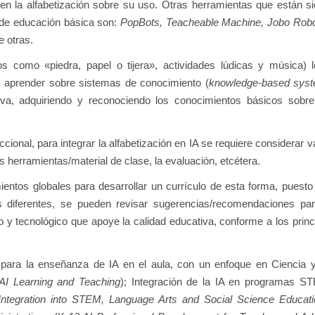
en la alfabetización sobre su uso. Otras herramientas que están si
a de educación básica son:
PopBots, Teacheable Machine, Jobo Rob
re otras.
os como «piedra, papel o tijera», actividades lúdicas y música) l
a aprender sobre sistemas de conocimiento (
knowledge-based sys
va, adquiriendo y reconociendo los conocimientos básicos sobre l
cional, para integrar la alfabetización en IA se requiere considerar 
s herramientas/material de clase, la evaluación, etcétera.
ientos globales para desarrollar un currículo de esta forma, puest
les diferentes, se pueden revisar sugerencias/recomendaciones p
co y tecnológico que apoye la calidad educativa, conforme a los prin
 para la enseñanza de IA en el aula, con un enfoque en Ciencia 
AI Learning and Teaching
); Integración de la IA en programas S
Integration into STEM, Language Arts and Social Science Educati