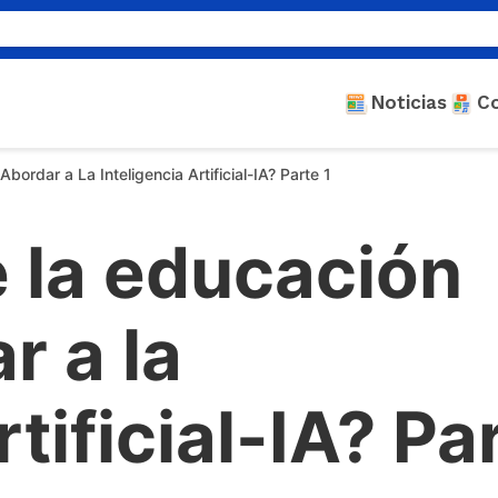
Noticias
C
rdar a La Inteligencia Artificial-IA? Parte 1
la educación
r a la
rtificial-IA? Pa