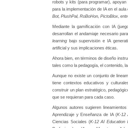
robots y kits (para programar), apoyan 
para la implementación de IA en el aul
Bot, PlushPal, RoBoHon, PictoBlox
, ent
Mediante la gamificación con IA (jueg
desarrollan el andamiaje necesario par
learning
bajo supervisión e IA generati
artificial y sus implicaciones éticas.
Ahora bien, en términos de diseño instruc
tales como la pedagogía, el contenido, la
Aunque no existe un conjunto de lineam
tiene contextos educativos y cultura
construir un plan estratégico, pedagógi
que se requieran para cada caso.
Algunos autores sugieren lineamientos
Aprendizaje y Enseñanza de IA (
K-12 
Ciencias Sociales (
K-12 AI Education 