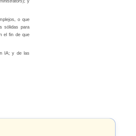
inistrators
); y
mplejos, o que
s sólidas para
n el fin de que
n IA; y de las