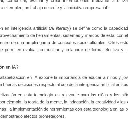
rar, comunicar, evaluar y crear informaciones mediante la utiliz
ra el empleo, un trabajo decente y la iniciativa empresarial”.
 en inteligencia artificial (
AI literacy
) se define como la capacidad
provechamiento de herramientas, sistemas y marcos de esta, con el 
entro de una amplia gama de contextos socioculturales. Otros estu
 permiten evaluar, comunicar y colaborar de forma efectiva y cr
ión en IA?
a alfabetización en IA expone la importancia de educar a niños y j
 buenas decisiones respecto al uso de la inteligencia artificial en sus
etización en esta tecnología es relevante para las niñas y los ni
 por ejemplo, la teoría de la mente, la indagación, la creatividad y la
más, la implementación de herramientas con esta tecnología en las 
a demostrado efectos prometedores.