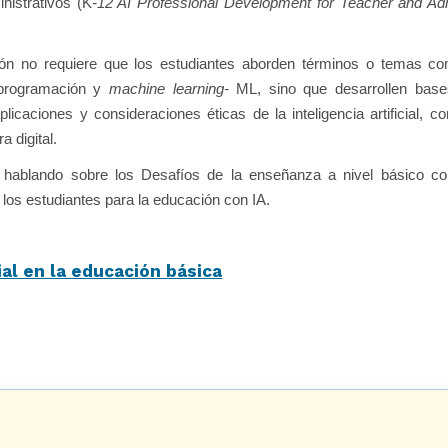
nistrativos (K
-12 AI Professional Development for Teacher and Adm
ión no requiere que los estudiantes aborden términos o temas co
 programación y
machine learning-
ML, sino que desarrollen base
icaciones y consideraciones éticas de la inteligencia artificial, co
 digital.
s hablando sobre los Desafíos de la enseñanza a nivel básico co
os estudiantes para la educación con IA.
cial en la educación básica