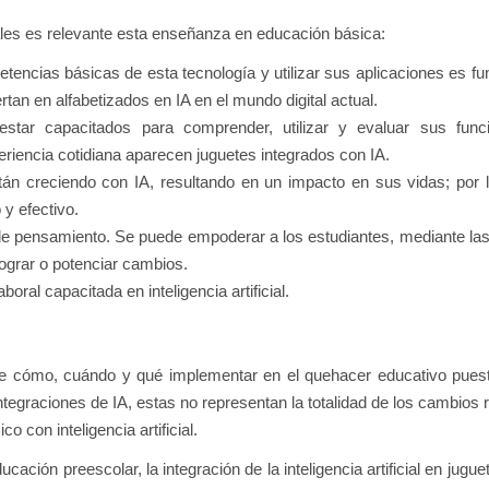
ales es relevante esta enseñanza en educación básica:
encias básicas de esta tecnología y utilizar sus aplicaciones es f
tan en alfabetizados en IA en el mundo digital actual.
star capacitados para comprender, utilizar y evaluar sus func
iencia cotidiana aparecen juguetes integrados con IA.
án creciendo con IA, resultando en un impacto en sus vidas; por 
y efectivo.
de pensamiento. Se puede empoderar a los estudiantes, mediante la
lograr o potenciar cambios.
oral capacitada en inteligencia artificial.
bre cómo, cuándo y qué implementar en el quehacer educativo pues
ntegraciones de IA, estas no representan la totalidad de los cambios 
co con inteligencia artificial.
cación preescolar, la integración de la inteligencia artificial en jugu