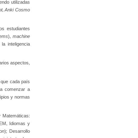
endo utilizadas
ot, Anki Cosmo
os estudiantes
tems
),
machine
a inteligencia
varios aspectos,
o que cada país
ara comenzar a
cipios y normas
y Matemáticas:
TEM, Idiomas y
on
); Desarrollo