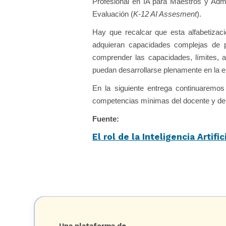
Profesional en IA para Maestros y Admi
Evaluación (
K-12 AI Assesment
).
Hay que recalcar que esta alfabetizac
adquieran capacidades complejas de
comprender las capacidades, límites, apl
puedan desarrollarse plenamente en la era
En la siguiente entrega continuaremo
competencias mínimas del docente y de l
Fuente:
El rol de la Inteligencia Artifi
Una plataforma de