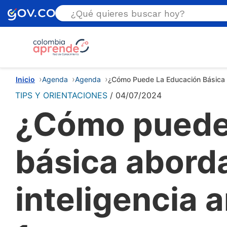
Estás aquí
Inicio
Agenda
Agenda
¿Cómo Puede La Educación Básica Abo
TIPS Y ORIENTACIONES
04/07/2024
¿Cómo puede 
básica aborda
inteligencia a