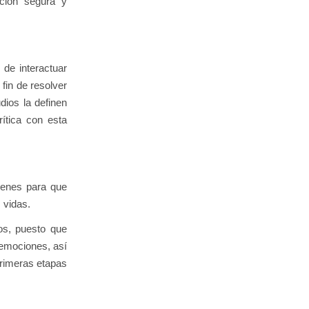
ación segura y
 de interactuar
fin de resolver
dios la definen
ítica con esta
óvenes para que
 vidas.
ños, puesto que
s emociones, así
primeras etapas