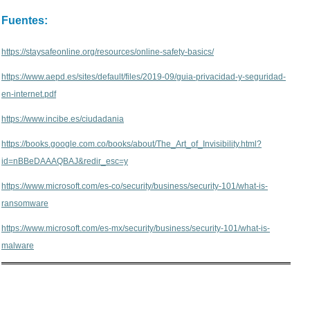
Fuentes:
https://staysafeonline.org/resources/online-safety-basics/
https://www.aepd.es/sites/default/files/2019-09/guia-privacidad-y-seguridad-
en-internet.pdf
https://www.incibe.es/ciudadania
https://books.google.com.co/books/about/The_Art_of_Invisibility.html?
id=nBBeDAAAQBAJ&redir_esc=y
https://www.microsoft.com/es-co/security/business/security-101/what-is-
ransomware
https://www.microsoft.com/es-mx/security/business/security-101/what-is-
malware