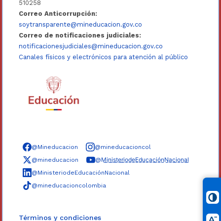
510258
Correo Anticorrupción:
soytransparente@mineducacion.gov.co
Correo de notificaciones judiciales:
notificacionesjudiciales@mineducacion.gov.co
Canales físicos y electrónicos para atención al público
Síguenos en redes sociales
@Mineducacion
@mineducacioncol
@mineducacion
@M̲i̲n̲i̲s̲t̲e̲r̲i̲o̲d̲e̲E̲d̲u̲c̲a̲c̲i̲ó̲n̲N̲a̲c̲i̲o̲n̲a̲l̲
@MinisteriodeEducaciónNacional
@mineducacioncolombia
Términos y condiciones