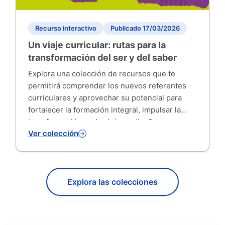
Recurso interactivo
Publicado 17/03/2026
Un viaje curricular: rutas para la
transformación del ser y del saber
Explora una colección de recursos que te
permitirá comprender los nuevos referentes
curriculares y aprovechar su potencial para
fortalecer la formación integral, impulsar la
transformación pedagógica y diseñar
Ver colección
experiencias de aprendizaje contextualizadas.
A partir de estas orientaciones, podrás adaptar
tus prácticas de enseñanza y evaluación al
contexto y a las necesidades de tus
Explora las colecciones
estudiantes, prom...