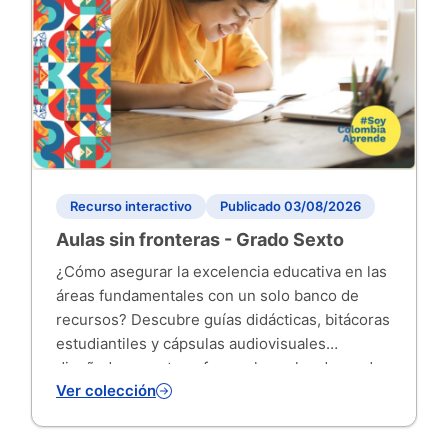
Recurso interactivo
Publicado 03/08/2026
Aulas sin fronteras - Grado Sexto
¿Cómo asegurar la excelencia educativa en las
áreas fundamentales con un solo banco de
recursos? Descubre guías didácticas, bitácoras
estudiantiles y cápsulas audiovisuales
diseñadas para transformar las aulas de grado
Ver colección
6°.