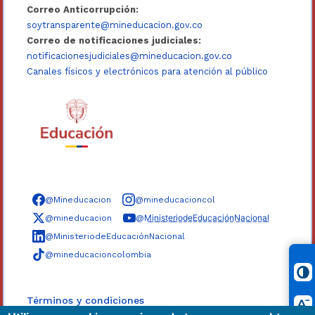
Correo Anticorrupción:
soytransparente@mineducacion.gov.co
Correo de notificaciones judiciales:
notificacionesjudiciales@mineducacion.gov.co
Canales físicos y electrónicos para atención al público
Síguenos en redes sociales
@Mineducacion
@mineducacioncol
@mineducacion
@M̲i̲n̲i̲s̲t̲e̲r̲i̲o̲d̲e̲E̲d̲u̲c̲a̲c̲i̲ó̲n̲N̲a̲c̲i̲o̲n̲a̲l̲
@MinisteriodeEducaciónNacional
@mineducacioncolombia
Términos y condiciones