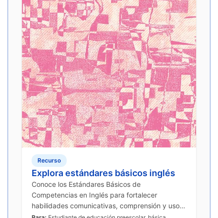
Recurso
Explora estándares básicos inglés
Conoce los Estándares Básicos de
Competencias en Inglés para fortalecer
habilidades comunicativas, comprensión y uso
de la lengua extranjera en contextos escolares.
Para:
Estudiante de educación preescolar, básica,