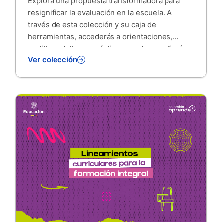
Explora una propuesta transformadora para
resignificar la evaluación en la escuela. A
través de esta colección y su caja de
herramientas, accederás a orientaciones,
cartillas y talleres prácticos que te enseñarán a
Ver colección
usar los resultados del aprendizaje para
construir ambientes escolares basados en el
cuidado, el diálogo y el bienestar integral.