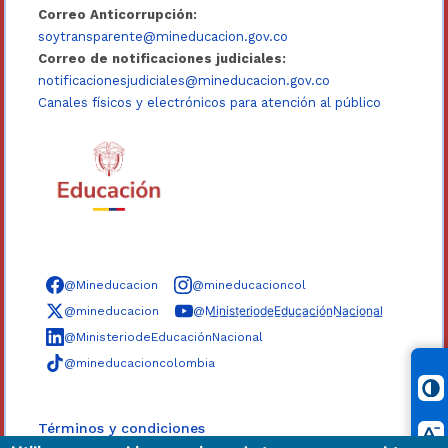
Correo Anticorrupción:
soytransparente@mineducacion.gov.co
Correo de notificaciones judiciales:
notificacionesjudiciales@mineducacion.gov.co
Canales físicos y electrónicos para atención al público
Síguenos en redes sociales
@Mineducacion
@mineducacioncol
@mineducacion
@M̲i̲n̲i̲s̲t̲e̲r̲i̲o̲d̲e̲E̲d̲u̲c̲a̲c̲i̲ó̲n̲N̲a̲c̲i̲o̲n̲a̲l̲
@MinisteriodeEducaciónNacional
@mineducacioncolombia
Términos y condiciones