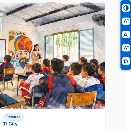
Recurso
Ti City