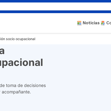
Noticias
C
ación socio ocupacional
la
upacional
 de toma de decisiones
or acompañante.