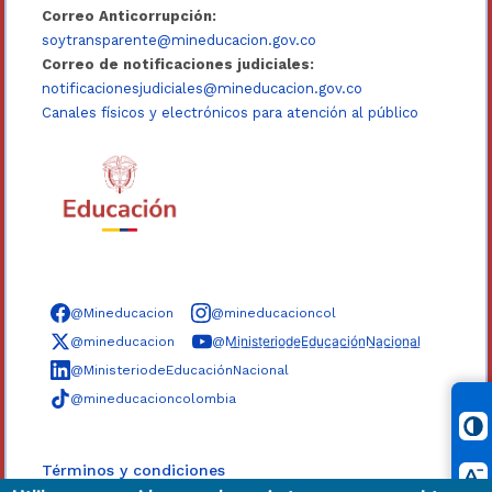
Correo Anticorrupción:
soytransparente@mineducacion.gov.co
Correo de notificaciones judiciales:
notificacionesjudiciales@mineducacion.gov.co
Canales físicos y electrónicos para atención al público
Síguenos en redes sociales
@Mineducacion
@mineducacioncol
@mineducacion
@M̲i̲n̲i̲s̲t̲e̲r̲i̲o̲d̲e̲E̲d̲u̲c̲a̲c̲i̲ó̲n̲N̲a̲c̲i̲o̲n̲a̲l̲
@MinisteriodeEducaciónNacional
@mineducacioncolombia
Términos y condiciones