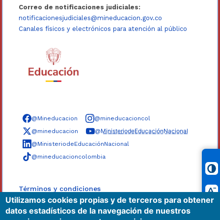
Correo de notificaciones judiciales:
notificacionesjudiciales@mineducacion.gov.co
Canales físicos y electrónicos para atención al público
Síguenos en redes sociales
@Mineducacion
@mineducacioncol
@mineducacion
@M̲i̲n̲i̲s̲t̲e̲r̲i̲o̲d̲e̲E̲d̲u̲c̲a̲c̲i̲ó̲n̲N̲a̲c̲i̲o̲n̲a̲l̲
@MinisteriodeEducaciónNacional
@mineducacioncolombia
Términos y condiciones
Utilizamos cookies propias y de terceros para obtener
Políticas
datos estadísticos de la navegación de nuestros
Mapa del sitio