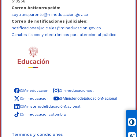
510258
Correo Anticorrupción:
soytransparente@mineducacion.gov.co
Correo de notificaciones judiciales:
notificacionesjudiciales@mineducacion.gov.co
Canales físicos y electrónicos para atención al público
Síguenos en redes sociales
@Mineducacion
@mineducacioncol
@mineducacion
@M̲i̲n̲i̲s̲t̲e̲r̲i̲o̲d̲e̲E̲d̲u̲c̲a̲c̲i̲ó̲n̲N̲a̲c̲i̲o̲n̲a̲l̲
@MinisteriodeEducaciónNacional
@mineducacioncolombia
Términos y condiciones