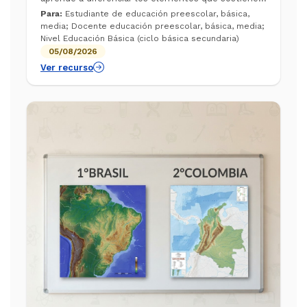
nuestra supervivencia. A través de este video de
Para:
Estudiante de educación preescolar, básica,
Aulas sin Fronteras, comprenderá...
media; Docente educación preescolar, básica, media;
Nivel Educación Básica (ciclo básica secundaria)
05/08/2026
Ver recurso