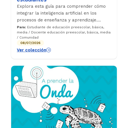
Explora esta guía para comprender cómo
integrar la inteligencia artificial en los
procesos de enseñanza y aprendizaje.
Encuentra orientaciones y recomendaciones
Para:
Estudiante de educación preescolar, básica,
media / Docente educación preescolar, básica, media
para docentes y estudiantes sobre el uso
/ Comunidad
ético, crítico y responsable de esta
08/07/2026
tecnología.
Ver colección