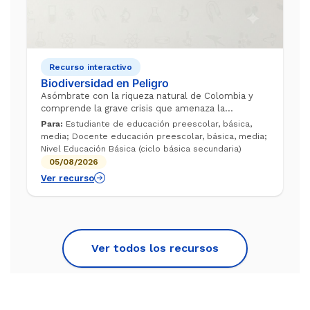
Recurso interactivo
Biodiversidad en Peligro
Asómbrate con la riqueza natural de Colombia y
comprende la grave crisis que amenaza la
supervivencia de sus especies singulares. A través
Para:
Estudiante de educación preescolar, básica,
de este video de Aulas sin Fronteras, des...
media; Docente educación preescolar, básica, media;
Nivel Educación Básica (ciclo básica secundaria)
05/08/2026
Ver recurso
Ver todos los recursos