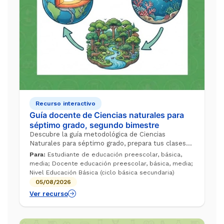
Recurso interactivo
Guía docente de Ciencias naturales para
séptimo grado, segundo bimestre
Descubre la guía metodológica de Ciencias
Naturales para séptimo grado, prepara tus clases
para trabajar secuencias didácticas estructuradas
Para:
Estudiante de educación preescolar, básica,
que te ayuden a enseñar la deriva conti...
media; Docente educación preescolar, básica, media;
Nivel Educación Básica (ciclo básica secundaria)
05/08/2026
Ver recurso