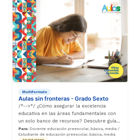
Multiformato
Aulas sin fronteras - Grado Sexto
/*-->*/ ¿Cómo asegurar la excelencia
educativa en las áreas fundamentales con
un solo banco de recursos? Descubre guías
didácticas, bitácoras estudiantiles y cápsulas
Para:
Docente educación preescolar, básica, media /
Estudiante de educación preescolar, básica, media
audiovisuales diseñadas para transformar