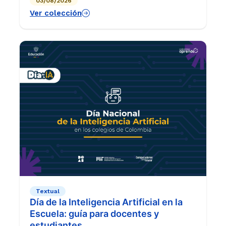
03/08/2026
las aulas de grado 6°.
Ver colección
Textual
Día de la Inteligencia Artificial en la
Escuela: guía para docentes y
estudiantes