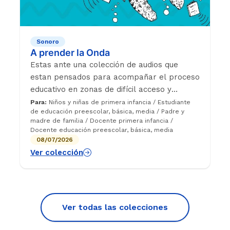
Sonoro
A prender la Onda
Estas ante una colección de audios que
estan pensados para acompañar el proceso
educativo en zonas de difícil acceso y
conectividad, pues este proyecto surge
Para:
Niños y niñas de primera infancia / Estudiante
de educación preescolar, básica, media / Padre y
como respuesta a la pandemia de COVID en
madre de familia / Docente primera infancia /
el año 2020 y promovió el trabajo
Docente educación preescolar, básica, media
mancomunado entre emisoras rurales y
08/07/2026
nuestro programa aliado Enseña por
Ver colección
Colombia. En cada temporada existe un
tema central que es atravesado desde
diferentes áreas de conocimiento y la
oportunidad de fortalecer el autocuidado
Ver todas las colecciones
mediante cuentos y charlas.