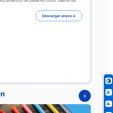
s documentos de patente como fuente de
↓
Descargar anexo
ón
›