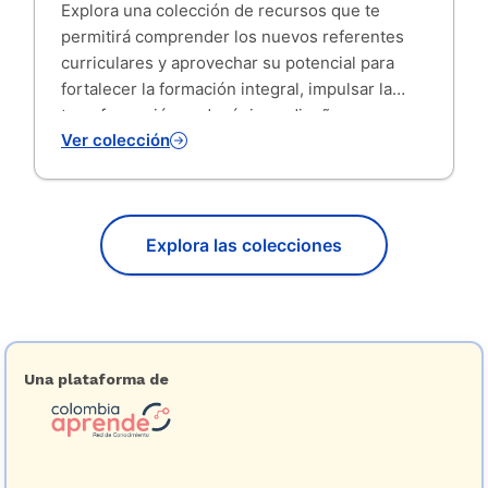
Explora una colección de recursos que te
permitirá comprender los nuevos referentes
curriculares y aprovechar su potencial para
fortalecer la formación integral, impulsar la
transformación pedagógica y diseñar
Ver colección
experiencias de aprendizaje contextualizadas.
A partir de estas orientaciones, podrás adaptar
tus prácticas de enseñanza y evaluación al
contexto y a las necesidades de tus
Explora las colecciones
estudiantes, prom...
Una plataforma de