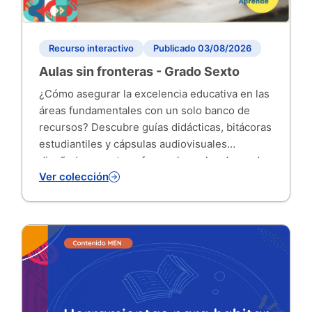
Recurso interactivo
Publicado 03/08/2026
Aulas sin fronteras - Grado Sexto
¿Cómo asegurar la excelencia educativa en las
áreas fundamentales con un solo banco de
recursos? Descubre guías didácticas, bitácoras
estudiantiles y cápsulas audiovisuales
diseñadas para transformar las aulas de grado
Ver colección
6°.