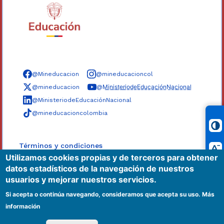
Síguenos en redes sociales
@Mineducacion
@mineducacioncol
@mineducacion
@M̲i̲n̲i̲s̲t̲e̲r̲i̲o̲d̲e̲E̲d̲u̲c̲a̲c̲i̲ó̲n̲N̲a̲c̲i̲o̲n̲a̲l̲
@MinisteriodeEducaciónNacional
@mineducacioncolombia
Términos y condiciones
Utilizamos cookies propias y de terceros para obtener
Políticas
datos estadísticos de la navegación de nuestros
Mapa del sitio
usuarios y mejorar nuestros servicios.
Accesibilidad
Si acepta o continúa navegando, consideramos que acepta su uso.
Más
información
|