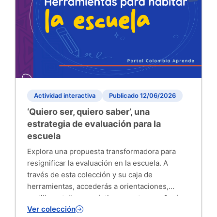
Actividad interactiva
Publicado 12/06/2026
‘Quiero ser, quiero saber’, una
estrategia de evaluación para la
escuela
Explora una propuesta transformadora para
resignificar la evaluación en la escuela. A
través de esta colección y su caja de
herramientas, accederás a orientaciones,
cartillas y talleres prácticos que te enseñarán a
Ver colección
usar los resultados del aprendizaje para