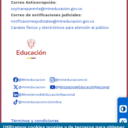
Correo Anticorrupción:
soytransparente@mineducacion.gov.co
Correo de notificaciones judiciales:
notificacionesjudiciales@mineducacion.gov.co
Canales físicos y electrónicos para atención al público
Síguenos en redes sociales
@Mineducacion
@mineducacioncol
@mineducacion
@M̲i̲n̲i̲s̲t̲e̲r̲i̲o̲d̲e̲E̲d̲u̲c̲a̲c̲i̲ó̲n̲N̲a̲c̲i̲o̲n̲a̲l̲
@MinisteriodeEducaciónNacional
@mineducacioncolombia
Términos y condiciones
Utilizamos cookies propias y de terceros para obtener
Políticas