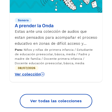
Sonoro
A prender la Onda
Estas ante una colección de audios que
estan pensados para acompañar el proceso
educativo en zonas de difícil acceso y
conectividad, pues este proyecto surge
Para:
Niños y niñas de primera infancia / Estudiante
de educación preescolar, básica, media / Padre y
como respuesta a la pandemia de COVID en
madre de familia / Docente primera infancia /
el año 2020 y promovió el trabajo
Docente educación preescolar, básica, media
mancomunado entre emisoras rurales y
08/07/2026
nuestro programa aliado Enseña por
Ver colección
Colombia. En cada temporada existe un
tema central que es atravesado desde
diferentes áreas de conocimiento y la
oportunidad de fortalecer el autocuidado
Ver todas las colecciones
mediante cuentos y charlas.