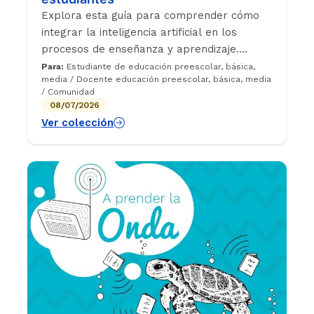
Explora esta guía para comprender cómo
integrar la inteligencia artificial en los
procesos de enseñanza y aprendizaje.
Encuentra orientaciones y recomendaciones
Para:
Estudiante de educación preescolar, básica,
media / Docente educación preescolar, básica, media
para docentes y estudiantes sobre el uso
/ Comunidad
ético, crítico y responsable de esta
08/07/2026
tecnología.
Ver colección