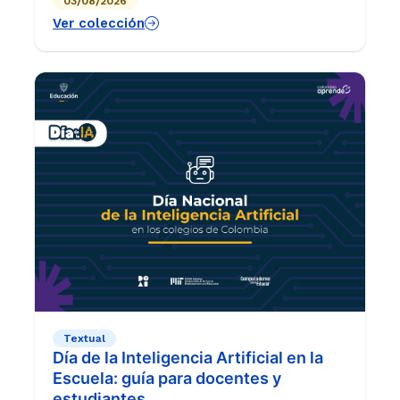
03/08/2026
las aulas de grado 6°.
Ver colección
Textual
Día de la Inteligencia Artificial en la
Escuela: guía para docentes y
estudiantes