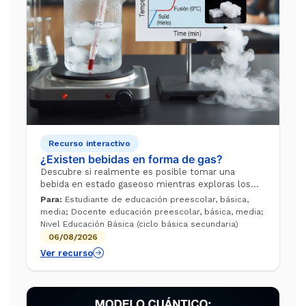
Recurso interactivo
¿Existen bebidas en forma de gas?
Descubre si realmente es posible tomar una
bebida en estado gaseoso mientras exploras los
secretos de la materia. Observa este video para
Para:
Estudiante de educación preescolar, básica,
aprender a interpretar de manera sencilla ...
media; Docente educación preescolar, básica, media;
Nivel Educación Básica (ciclo básica secundaria)
06/08/2026
Ver recurso