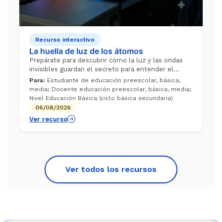
Recurso interactivo
La huella de luz de los átomos
Prepárate para descubrir cómo la luz y las ondas
invisibles guardan el secreto para entender el
átomo moderno. Observa este video para explorar
Para:
Estudiante de educación preescolar, básica,
un experimento casero fascinante y c...
media; Docente educación preescolar, básica, media;
Nivel Educación Básica (ciclo básica secundaria)
06/08/2026
Ver recurso
Ver todos los recursos