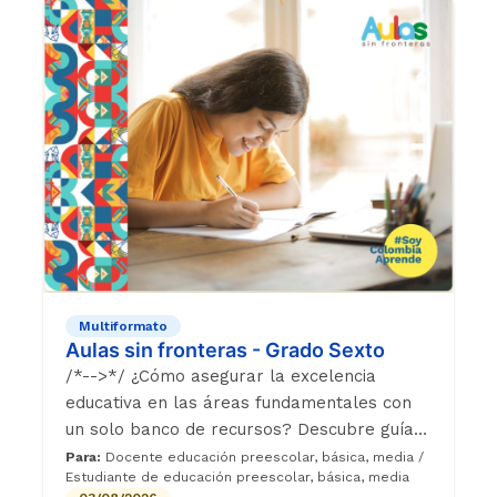
Multiformato
Aulas sin fronteras - Grado Sexto
/*-->*/ ¿Cómo asegurar la excelencia
educativa en las áreas fundamentales con
un solo banco de recursos? Descubre guías
didácticas, bitácoras estudiantiles y cápsulas
Para:
Docente educación preescolar, básica, media /
Estudiante de educación preescolar, básica, media
audiovisuales diseñadas para transformar