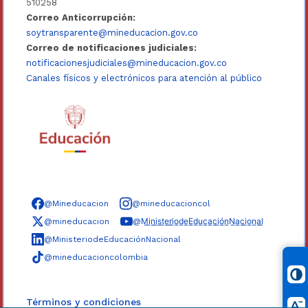
510258
Correo Anticorrupción:
soytransparente@mineducacion.gov.co
Correo de notificaciones judiciales:
notificacionesjudiciales@mineducacion.gov.co
Canales físicos y electrónicos para atención al público
Síguenos en redes sociales
@Mineducacion
@mineducacioncol
@mineducacion
@M̲i̲n̲i̲s̲t̲e̲r̲i̲o̲d̲e̲E̲d̲u̲c̲a̲c̲i̲ó̲n̲N̲a̲c̲i̲o̲n̲a̲l̲
@MinisteriodeEducaciónNacional
@mineducacioncolombia
Términos y condiciones