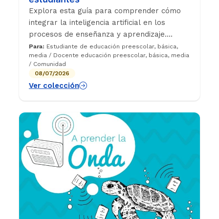
Explora esta guía para comprender cómo
integrar la inteligencia artificial en los
procesos de enseñanza y aprendizaje.
Encuentra orientaciones y recomendaciones
Para:
Estudiante de educación preescolar, básica,
media / Docente educación preescolar, básica, media
para docentes y estudiantes sobre el uso
/ Comunidad
ético, crítico y responsable de esta
08/07/2026
tecnología.
Ver colección