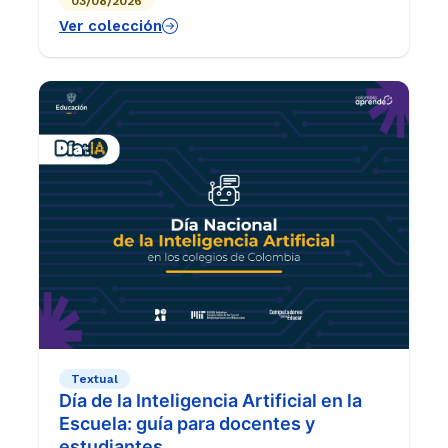
03/08/2026
las aulas de grado 6°.
Ver colección
Textual
Día de la Inteligencia Artificial en la
Escuela: guía para docentes y
estudiantes