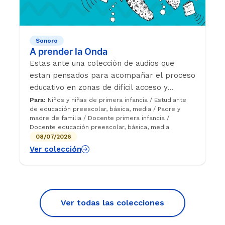
Sonoro
A prender la Onda
Estas ante una colección de audios que
estan pensados para acompañar el proceso
educativo en zonas de difícil acceso y
conectividad, pues este proyecto surge
Para:
Niños y niñas de primera infancia / Estudiante
de educación preescolar, básica, media / Padre y
como respuesta a la pandemia de COVID en
madre de familia / Docente primera infancia /
el año 2020 y promovió el trabajo
Docente educación preescolar, básica, media
mancomunado entre emisoras rurales y
08/07/2026
nuestro programa aliado Enseña por
Ver colección
Colombia. En cada temporada existe un
tema central que es atravesado desde
diferentes áreas de conocimiento y la
oportunidad de fortalecer el autocuidado
Ver todas las colecciones
mediante cuentos y charlas.