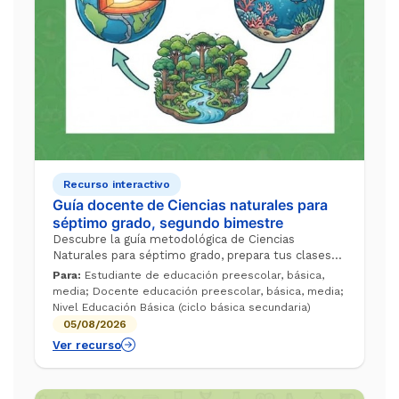
Recurso interactivo
Guía docente de Ciencias naturales para
séptimo grado, segundo bimestre
Descubre la guía metodológica de Ciencias
Naturales para séptimo grado, prepara tus clases
para trabajar secuencias didácticas estructuradas
Para:
Estudiante de educación preescolar, básica,
que te ayuden a enseñar la deriva conti...
media; Docente educación preescolar, básica, media;
Nivel Educación Básica (ciclo básica secundaria)
05/08/2026
Ver recurso