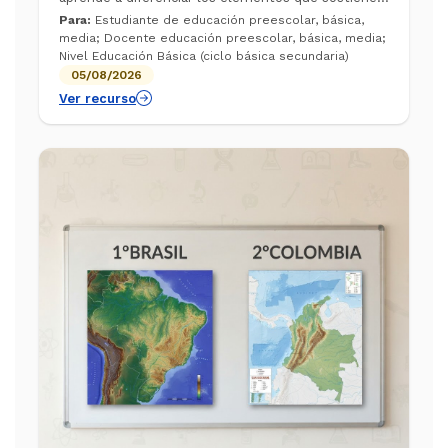
nuestra supervivencia. A través de este video de
Para:
Estudiante de educación preescolar, básica,
Aulas sin Fronteras, comprenderá...
media; Docente educación preescolar, básica, media;
Nivel Educación Básica (ciclo básica secundaria)
05/08/2026
Ver recurso