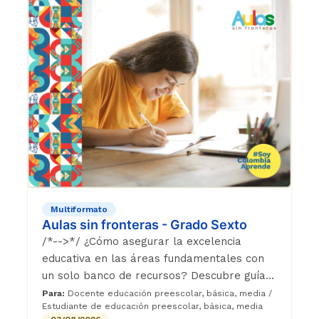
Multiformato
Aulas sin fronteras - Grado Sexto
/*-->*/ ¿Cómo asegurar la excelencia
educativa en las áreas fundamentales con
un solo banco de recursos? Descubre guías
didácticas, bitácoras estudiantiles y cápsulas
Para:
Docente educación preescolar, básica, media /
Estudiante de educación preescolar, básica, media
audiovisuales diseñadas para transformar