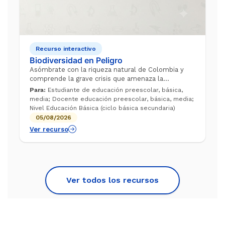
Recurso interactivo
Biodiversidad en Peligro
Asómbrate con la riqueza natural de Colombia y
comprende la grave crisis que amenaza la
supervivencia de sus especies singulares. A través
Para:
Estudiante de educación preescolar, básica,
de este video de Aulas sin Fronteras, des...
media; Docente educación preescolar, básica, media;
Nivel Educación Básica (ciclo básica secundaria)
05/08/2026
Ver recurso
Ver todos los recursos