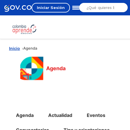
Iniciar Sesión
Estás aquí
Inicio
Agenda
Agenda
Menú Agenda
Agenda
Actualidad
Eventos