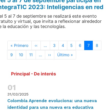
el 5 al 7 de septiembre participa en
ntegraTIC 2023: Inteligencias en red
el 5 al 7 de septiembre se realizará este evento
ratuito y virtual, que invita a reflexionar alrededor
e la educación y las tecnologías.
Paginación
Primera página
Página anterior
« Primero
‹‹
…
3
4
5
6
7
8
Siguiente página
Última página
9
10
11
…
››
Último »
Principal - De interés
31/03/2025
Colombia Aprende evoluciona: una nueva
identidad para una nueva era educativa