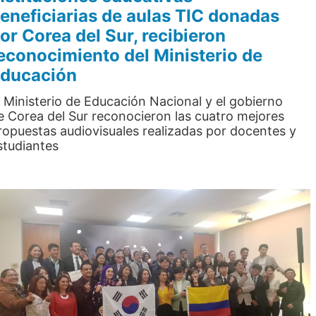
eneficiarias de aulas TIC donadas
or Corea del Sur, recibieron
econocimiento del Ministerio de
ducación
l Ministerio de Educación Nacional y el gobierno
e Corea del Sur reconocieron las cuatro mejores
ropuestas audiovisuales realizadas por docentes y
studiantes