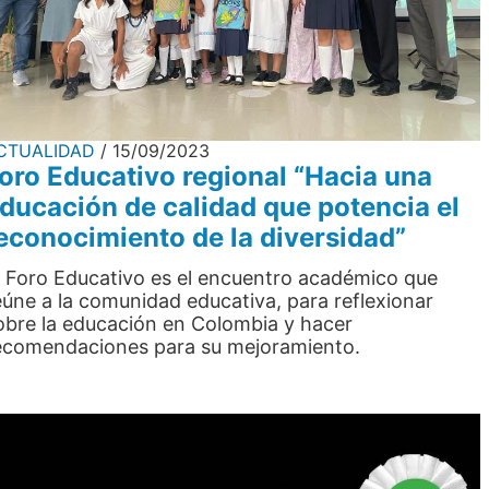
CTUALIDAD
15/09/2023
oro Educativo regional “Hacia una
ducación de calidad que potencia el
econocimiento de la diversidad”
l Foro Educativo es el encuentro académico que
eúne a la comunidad educativa, para reflexionar
obre la educación en Colombia y hacer
ecomendaciones para su mejoramiento.