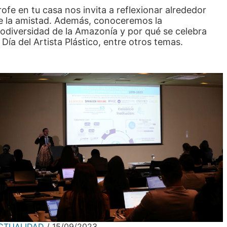
rofe en tu casa nos invita a reflexionar alrededor
e la amistad. Además, conoceremos la
iodiversidad de la Amazonía y por qué se celebra
l Día del Artista Plástico, entre otros temas.
CTUALIDAD
15/09/2023