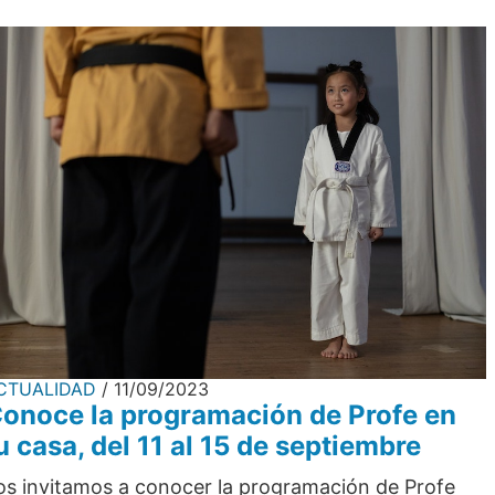
CTUALIDAD
11/09/2023
onoce la programación de Profe en
u casa, del 11 al 15 de septiembre
os invitamos a conocer la programación de Profe