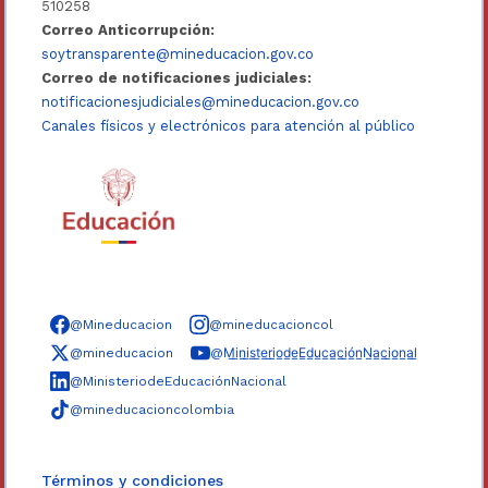
510258
Correo Anticorrupción:
soytransparente@mineducacion.gov.co
Correo de notificaciones judiciales:
notificacionesjudiciales@mineducacion.gov.co
Canales físicos y electrónicos para atención al público
Síguenos en redes sociales
@Mineducacion
@mineducacioncol
@mineducacion
@M̲i̲n̲i̲s̲t̲e̲r̲i̲o̲d̲e̲E̲d̲u̲c̲a̲c̲i̲ó̲n̲N̲a̲c̲i̲o̲n̲a̲l̲
@MinisteriodeEducaciónNacional
@mineducacioncolombia
Términos y condiciones