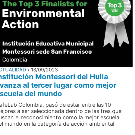
CTUALIDAD
13/09/2023
nstitución Montessori del Huila
vanza al tercer lugar como mejor
scuela del mundo
afeLab Colombia, pasó de estar entre las 10
ejores a ser seleccionada dentro de las tres que
uscan el reconocimiento como la mejor escuela
el mundo en la categoría de acción ambiental