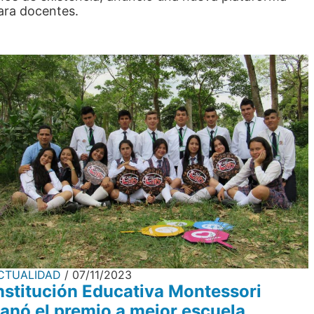
ara docentes.
CTUALIDAD
07/11/2023
nstitución Educativa Montessori
anó el premio a mejor escuela