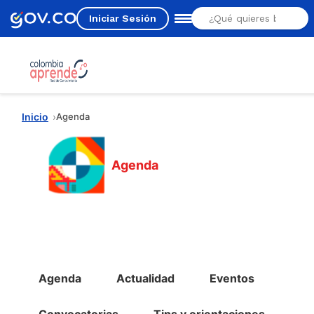
Iniciar Sesión
Estás aquí
Inicio
Agenda
Agenda
Menú Agenda
Agenda
Actualidad
Eventos