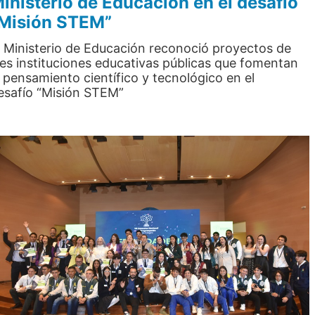
inisterio de Educación en el desafío
Misión STEM”
l Ministerio de Educación reconoció proyectos de
res instituciones educativas públicas que fomentan
l pensamiento científico y tecnológico en el
esafío “Misión STEM”