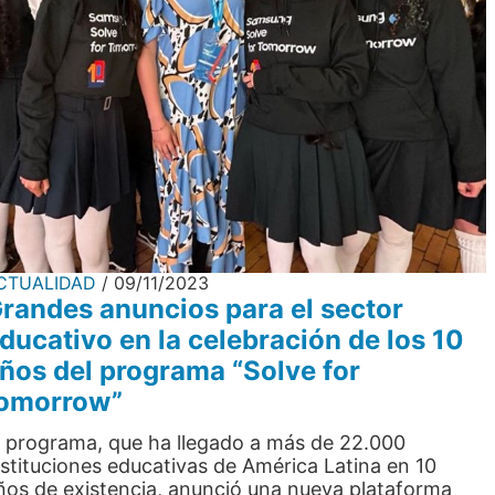
CTUALIDAD
09/11/2023
randes anuncios para el sector
ducativo en la celebración de los 10
ños del programa “Solve for
omorrow”
l programa, que ha llegado a más de 22.000
nstituciones educativas de América Latina en 10
ños de existencia, anunció una nueva plataforma