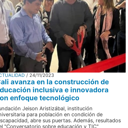
CTUALIDAD
24/11/2023
ali avanza en la construcción de
ducación inclusiva e innovadora
on enfoque tecnológico
undación Jeison Aristizábal, institución
niversitaria para población en condición de
iscapacidad, abre sus puertas. Además, resultados
el "Conversatorio sobre educación y TIC"