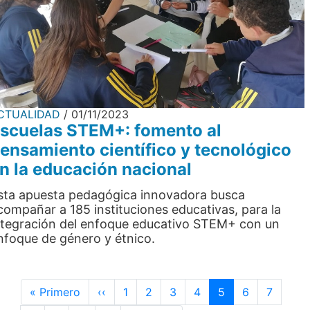
CTUALIDAD
01/11/2023
scuelas STEM+: fomento al
ensamiento científico y tecnológico
n la educación nacional
sta apuesta pedagógica innovadora busca
compañar a 185 instituciones educativas, para la
ntegración del enfoque educativo STEM+ con un
nfoque de género y étnico.
Paginación
Primera página
Página anterior
« Primero
‹‹
1
2
3
4
5
6
7