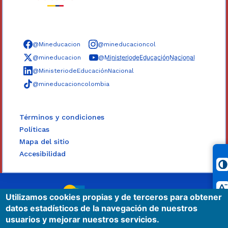
Síguenos en redes sociales
@Mineducacion
@mineducacioncol
@mineducacion
@M̲i̲n̲i̲s̲t̲e̲r̲i̲o̲d̲e̲E̲d̲u̲c̲a̲c̲i̲ó̲n̲N̲a̲c̲i̲o̲n̲a̲l̲
@MinisteriodeEducaciónNacional
@mineducacioncolombia
Términos y condiciones
Políticas
Mapa del sitio
Accesibilidad
|
Utilizamos cookies propias y de terceros para obtener
datos estadísticos de la navegación de nuestros
usuarios y mejorar nuestros servicios.