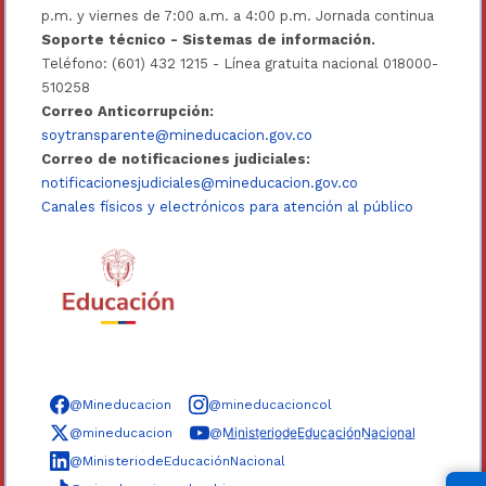
p.m. y viernes de 7:00 a.m. a 4:00 p.m. Jornada continua
Soporte técnico - Sistemas de información.
Teléfono: (601) 432 1215 - Línea gratuita nacional 018000-
510258
Correo Anticorrupción:
soytransparente@mineducacion.gov.co
Correo de notificaciones judiciales:
notificacionesjudiciales@mineducacion.gov.co
Canales físicos y electrónicos para atención al público
Síguenos en redes sociales
@Mineducacion
@mineducacioncol
@mineducacion
@M̲i̲n̲i̲s̲t̲e̲r̲i̲o̲d̲e̲E̲d̲u̲c̲a̲c̲i̲ó̲n̲N̲a̲c̲i̲o̲n̲a̲l̲
@MinisteriodeEducaciónNacional