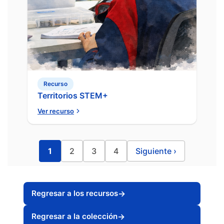
Recurso
Territorios STEM+
Ver recurso
1
2
3
4
Siguiente
›
Regresar a los recursos
→
Regresar a la colección
→