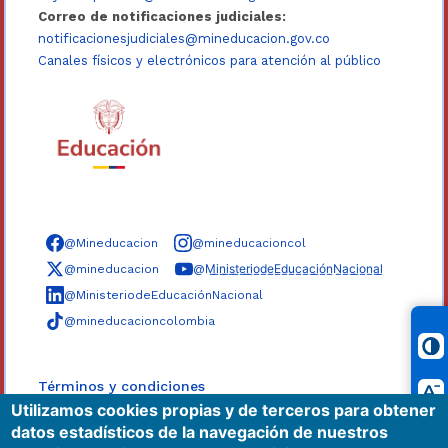
Correo de notificaciones judiciales:
notificacionesjudiciales@mineducacion.gov.co
Canales físicos y electrónicos para atención al público
Síguenos en redes sociales
@Mineducacion
@mineducacioncol
@mineducacion
@M̲i̲n̲i̲s̲t̲e̲r̲i̲o̲d̲e̲E̲d̲u̲c̲a̲c̲i̲ó̲n̲N̲a̲c̲i̲o̲n̲a̲l̲
@MinisteriodeEducaciónNacional
@mineducacioncolombia
Términos y condiciones
Utilizamos cookies propias y de terceros para obtener
Políticas
datos estadísticos de la navegación de nuestros
Mapa del sitio