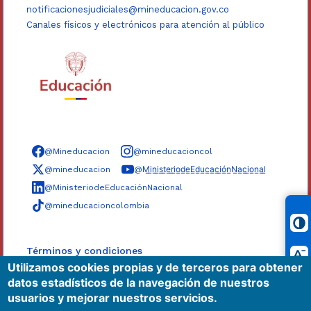
notificacionesjudiciales@mineducacion.gov.co
Canales físicos y electrónicos para atención al público
Síguenos en redes sociales
@Mineducacion
@mineducacioncol
@mineducacion
@M̲i̲n̲i̲s̲t̲e̲r̲i̲o̲d̲e̲E̲d̲u̲c̲a̲c̲i̲ó̲n̲N̲a̲c̲i̲o̲n̲a̲l̲
@MinisteriodeEducaciónNacional
@mineducacioncolombia
Términos y condiciones
Utilizamos cookies propias y de terceros para obtener
Políticas
datos estadísticos de la navegación de nuestros
Mapa del sitio
usuarios y mejorar nuestros servicios.
Accesibilidad