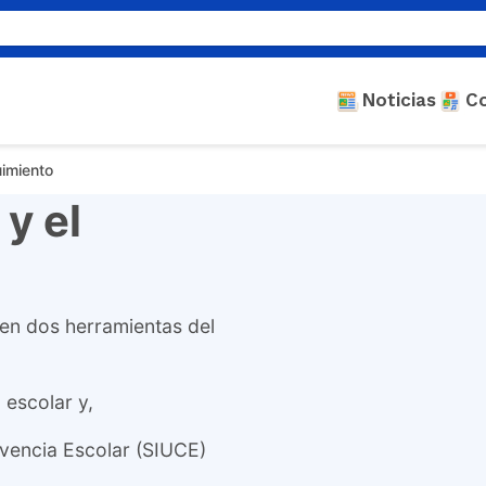
Noticias
C
uimiento
y el
en dos herramientas del
 escolar y,
ivencia Escolar (SIUCE)