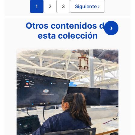
1
2
3
Siguiente ›
Otros contenidos de
›
esta colección