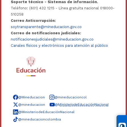
Soporte técnico - Sistemas de información.
Teléfono: (601) 432 1215 - Línea gratuita nacional 018000-
510258
Correo Anticorrupción:
soytransparente@mineducacion.gov.co
Correo de notificaciones judiciales:
notificacionesjudiciales@mineducacion.gov.co
Canales físicos y electrónicos para atención al público
Síguenos en redes sociales
@Mineducacion
@mineducacioncol
@mineducacion
@M̲i̲n̲i̲s̲t̲e̲r̲i̲o̲d̲e̲E̲d̲u̲c̲a̲c̲i̲ó̲n̲N̲a̲c̲i̲o̲n̲a̲l̲
@MinisteriodeEducaciónNacional
@mineducacioncolombia