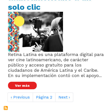
solo clic
Retina Latina es una plataforma digital para
ver cine latinoamericano, de carácter
público y acceso gratuito para los
ciudadanos de América Latina y el Caribe.
En su implementación contó con el apoyo...
Ver más
Paginación
Página anterior
Siguiente página
‹ Previous
Página 2
Next ›