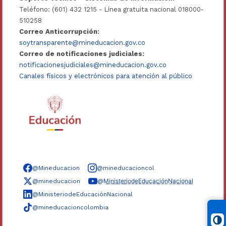
Teléfono: (601) 432 1215 - Línea gratuita nacional 018000-
510258
Correo Anticorrupción:
soytransparente@mineducacion.gov.co
Correo de notificaciones judiciales:
notificacionesjudiciales@mineducacion.gov.co
Canales físicos y electrónicos para atención al público
Síguenos en redes sociales
@Mineducacion
@mineducacioncol
@mineducacion
@M̲i̲n̲i̲s̲t̲e̲r̲i̲o̲d̲e̲E̲d̲u̲c̲a̲c̲i̲ó̲n̲N̲a̲c̲i̲o̲n̲a̲l̲
@MinisteriodeEducaciónNacional
@mineducacioncolombia