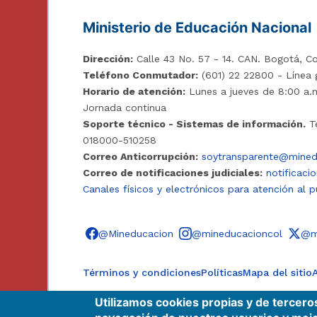
Ministerio de Educación Nacional
Dirección:
Calle 43 No. 57 - 14. CAN. Bogotá, Co
Teléfono Conmutador:
(601) 22 22800 - Línea 
Horario de atención:
Lunes a jueves de 8:00 a.m
Jornada continua
Soporte técnico - Sistemas de información.
Te
018000-510258
Correo Anticorrupción:
soytransparente@mined
Correo de notificaciones judiciales:
notificaci
Canales físicos y electrónicos para atención al p
Síguenos en redes sociales
@Mineducacion
@mineducacioncol
@m
Términos y condiciones
Políticas
Mapa del sitio
A
Utilizamos cookies propias y de tercero