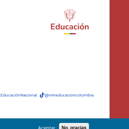
eEducaciónNacional
@mineducacioncolombia
Aceptar
No, gracias