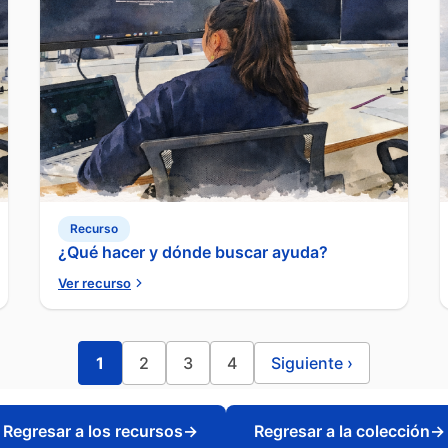
Recurso
¿Qué hacer y dónde buscar ayuda?
Ver recurso
1
2
3
4
Siguiente
›
Regresar a los recursos
→
Regresar a la colección
→