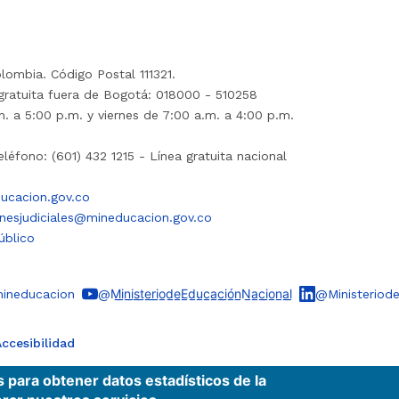
lombia. Código Postal 111321.
gratuita fuera de Bogotá: 018000 - 510258
. a 5:00 p.m. y viernes de 7:00 a.m. a 4:00 p.m.
léfono: (601) 432 1215 - Línea gratuita nacional
ucacion.gov.co
onesjudiciales@mineducacion.gov.co
úblico
ineducacion
@M̲i̲n̲i̲s̲t̲e̲r̲i̲o̲d̲e̲E̲d̲u̲c̲a̲c̲i̲ó̲n̲N̲a̲c̲i̲o̲n̲a̲l̲
@Ministeriod
ccesibilidad
s para obtener datos estadísticos de la